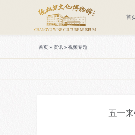
首
参观须知
走进酒博
景区导览
首页
»
资讯
»
视频专题
五一来