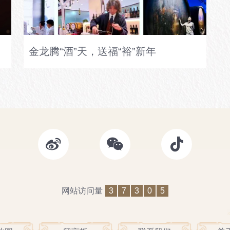
金龙腾“酒”天，送福“裕”新年
网站访问量
3
7
3
0
5