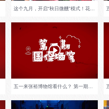
nk #张裕微醺驿站
这个九月，开启“秋日微醺”模式！花半天时间，来逛逛张裕酒文化博物馆，在氤氲的葡酒芬芳中，享受生活的松弛感。#烟台网红打卡地
五一来张裕博物馆看什么？ 第一期：走进国保酒窖