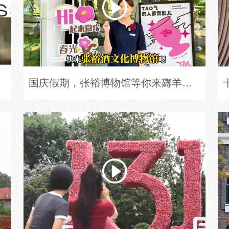
国庆假期，张裕博物馆等你来薅羊毛！分享所见所闻即可免费品尝爆款鸡尾酒，更有新品“初恋”鸡尾酒甜蜜上线；参与“微醺转转转”，赢取裕博大礼，欢乐不停歇！#张裕酒文化博物馆