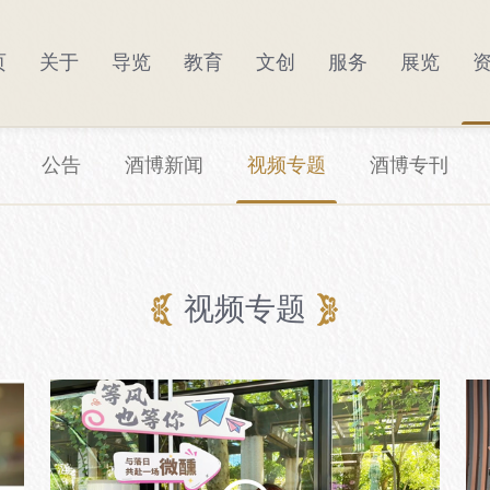
页
关于
导览
教育
文创
服务
展览
宣讲教育
品牌故事
场馆布局
馆藏臻品
研学实践
品鉴张裕
线上预约
酒博产品
文化交流
智慧旅游
景区看点
公告
馆藏文物
DIY
学术研究
智慧商城
酒博新闻
微醺之旅
全景酒博
重
公告
酒博新闻
视频专题
酒博专刊
视频专题