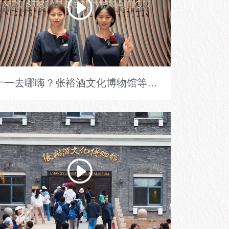
十一去哪嗨？张裕酒文化博物馆等你来揭秘！国庆假期，惊喜连连不停歇！每天定时志愿者讲解员带你聆听百年故事。沉浸式小演绎，一秒穿越至不同年代，感受每一滴佳酿背后的趣闻趣事。专业品酒师团队亲授秘籍，让你秒变葡萄酒达人！别忘了，还有张裕包姐在此等你来一场说走就走的‘哈酒’之约！举起杯，共赴这场关于味觉的浪漫邂逅吧！#张裕酒文化博物馆 #国庆新玩法