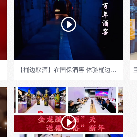
年老店
【桶边取酒】在国保酒窖 体验桶边取酒 沉醉在醉人的酒香 微醺于呼吸之间