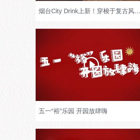
烟台City Drink上新！穿梭于复古风情的朝阳街，偶遇腔调十足的‘张裕微醺驿站’。在这‘十里洋场’的繁华一隅，每一口特调鸡尾酒都是“微醺主义”的浪漫邂逅。#烟台CityDri
五一“裕”乐园 开园放肆嗨