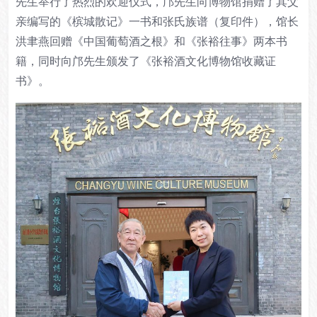
先生举行了热烈的欢迎仪式，邝先生向博物馆捐赠了其父
亲编写的《槟城散记》一书和张氏族谱（复印件），馆长
洪聿燕回赠《中国葡萄酒之根》和《张裕往事》两本书
籍，同时向邝先生颁发了《张裕酒文化博物馆收藏证
书》。