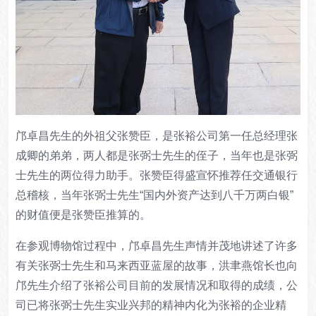
邝卓昌先生的外祖父张赞臣，是张裕公司第一任总经理张
成卿的弟弟，两人都是张弼士先生的侄子，当年也是张弼
士先生的两位得力助手。张赞臣得盛宣怀推荐任交通银行
总稽核，当年张弼士先生“国内外资产达到八千万两白银”
的财值便是张赞臣推算的。
在参观博物馆过程中，邝卓昌先生声情并茂地讲述了许多
有关张弼士先生和马来西亚蓝屋的故事，洪聿燕馆长也向
邝先生介绍了张裕公司目前的发展情况和取得的成绩，公
司已将张弼士先生实业兴邦的精神内化为张裕的企业精