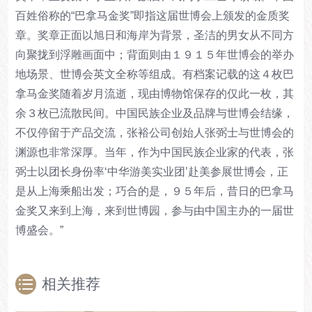
百姓俗称的“巴拿马金奖”即指这届世博会上颁发的金质奖
章。奖章正面以旭日和海岸为背景，圣洁的男女从不同方
向聚拢到浮雕画面中；背面则由１９１５年世博会的举办
地场景、世博会英文全称等组成。有档案记载的这４枚巴
拿马金奖随着岁月流逝，现由博物馆保存的仅此一枚，其
余３枚已流散民间。中国民族企业及品牌与世博会结缘，
不仅停留于产品交流，张裕公司创始人张弼士与世博会的
渊源也非常深厚。当年，作为中国民族企业家的代表，张
弼士以团长身份率‘中华游美实业团’赴美参展世博会，正
是从上海乘船出发；巧合的是，９５年后，昔日的巴拿马
金奖又来到上海，来到世博园，参与由中国主办的一届世
博盛会。”
相关推荐