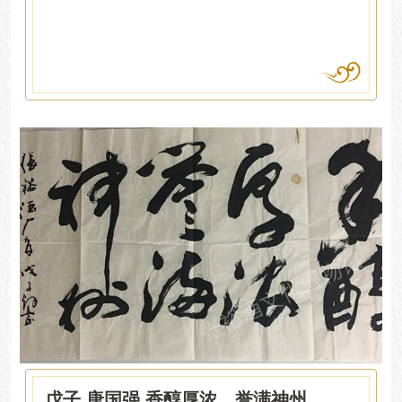
戊子 唐国强 香醇厚浓，誉满神州