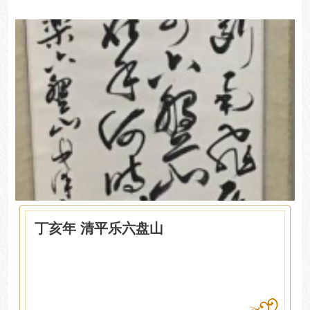
丁亥年 清平乐六盘山