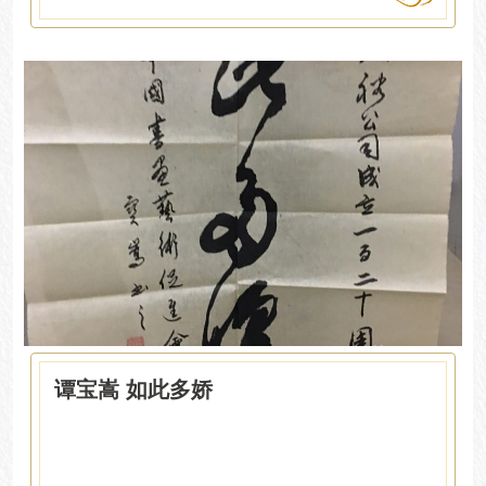
谭宝嵩 如此多娇