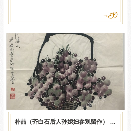
朴喆（齐白石后人孙媳妇参观留作） 花篮葡萄