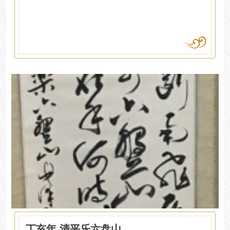
丁亥年 清平乐六盘山