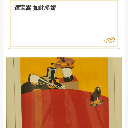
谭宝嵩 如此多娇