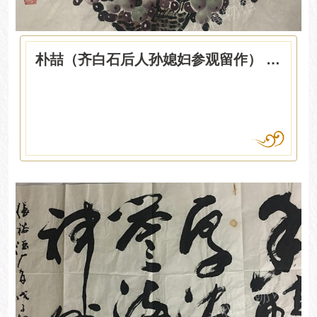
朴喆（齐白石后人孙媳妇参观留作） 花篮葡萄