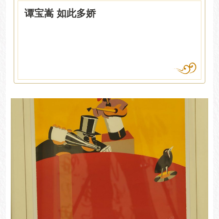
谭宝嵩 如此多娇