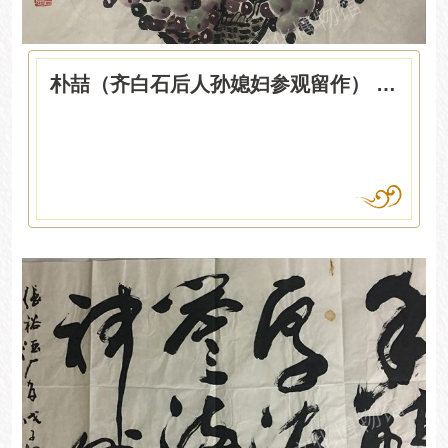
朴喆（齐白石后人孙媳妇参观留作） 花篮葡萄