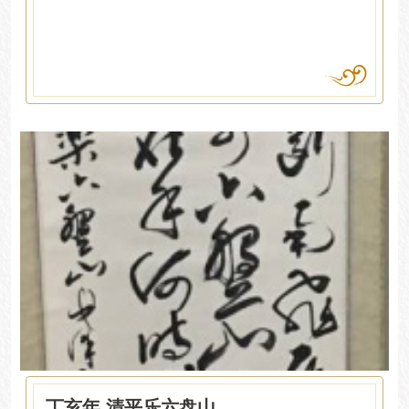
丁亥年 清平乐六盘山