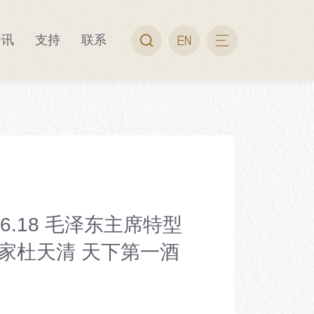
资讯
支持
联系
要藏品
出行指南
视频专题
便民服务
酒博专刊
06.18 毛泽东主席特型
家杜天清 天下第一酒