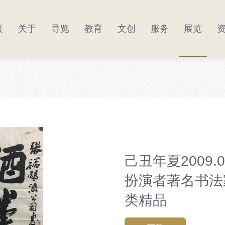
页
关于
导览
教育
文创
服务
展览
宣讲教育
品牌故事
场馆布局
馆藏臻品
研学实践
品鉴张裕
线上预约
酒博产品
文化交流
智慧旅游
景区看点
公告
馆藏文物
DIY
学术研究
智慧商城
酒博新闻
微醺之旅
全景酒博
重
己丑年夏2009.
扮演者著名书法
类精品