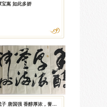
谭宝嵩 如此多娇
戊子 唐国强 香醇厚浓，誉满神州