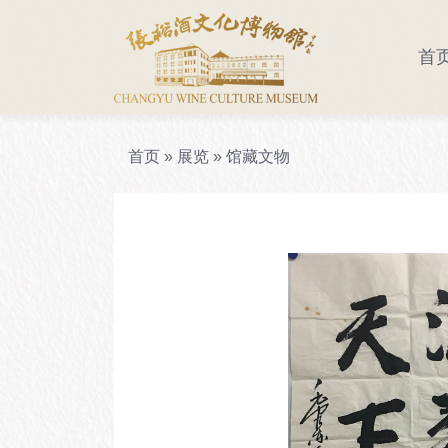
首
参观须知
走进酒博
景区导览
首页
»
展览
»
馆藏文物