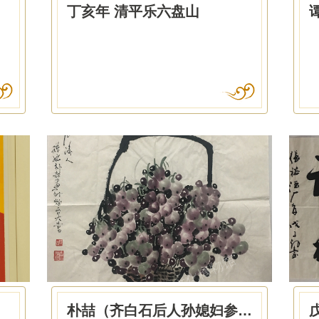
丁亥年 清平乐六盘山
朴喆（齐白石后人孙媳妇参观留作） 花篮葡萄