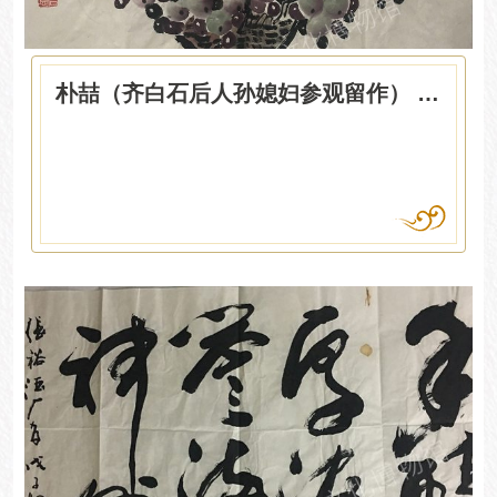
朴喆（齐白石后人孙媳妇参观留作） 花篮葡萄