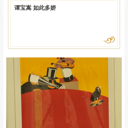
谭宝嵩 如此多娇