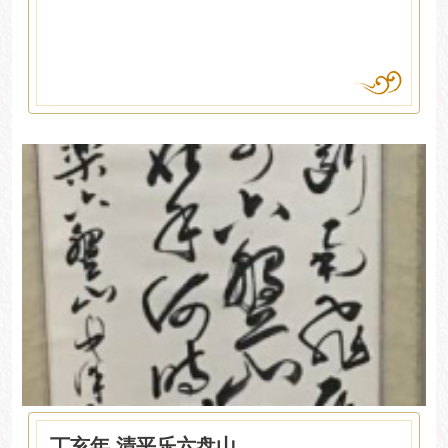
丁亥年 清平乐六盘山