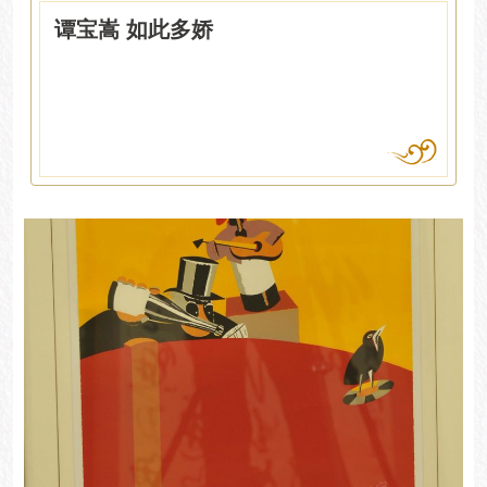
谭宝嵩 如此多娇