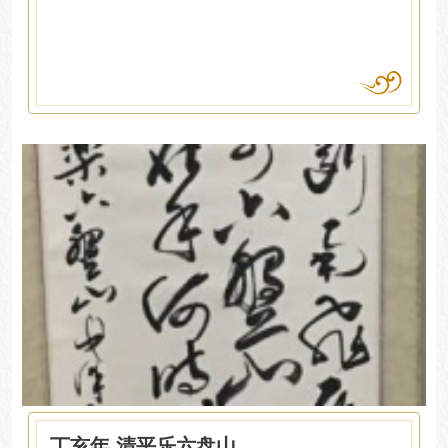
丁亥年 清平乐六盘山