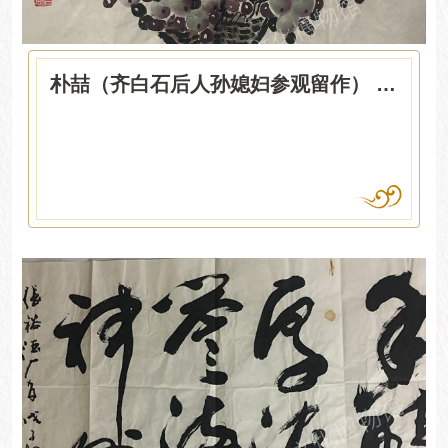
朴喆（齐白石后人孙媳妇参观留作） 花篮葡萄