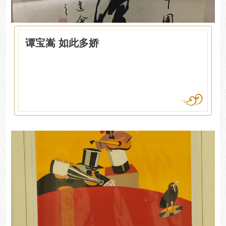
谭宝嵩 如此多娇