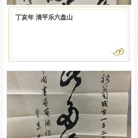
丁亥年 清平乐六盘山