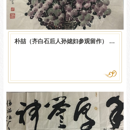
朴喆（齐白石后人孙媳妇参观留作） 花篮葡萄