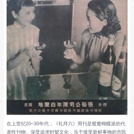
在上世纪20~30年代，《礼拜六》周刊是鸳鸯蝴蝶派的代
表性刊物。深受追求时髦文化，乐于接受新鲜事物的市民