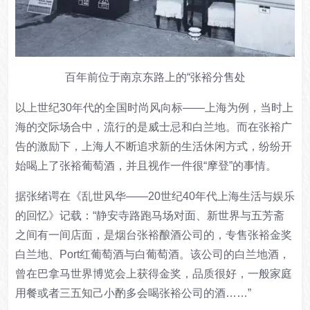
百年前位于南京东路上的“张裕分售处
以上世纪30年代的全国时尚风向标——上海为例，当时上
海的交际场合中，流行的是威士忌和白兰地。而在张裕广
告的激励下，上海人不断追求新的生活休闲方式，
纷纷开
始喝上了张裕葡萄酒，并且视作一件很“摩登”的事情。
据张绪谔在《乱世风华——20世纪40年代上海生活与娱乐
的回忆》记载：“静安寺路跑马场对面、新世界与五芳斋
之间有一间店面，是烟台张裕酿酒公司的，专售张裕金奖
白兰地、Port红葡萄酒与白葡萄酒。
该公司的白兰地酒，
曾在巴拿马世界博览会上获得金奖，品质很好，
一般家庭
用餐或者三五知己小酌多会喝张裕公司的酒……”