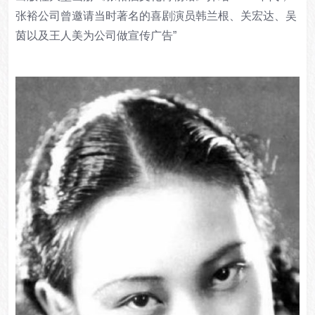
张裕公司曾邀请当时著名的喜剧演员
韩兰根、关宏达、吴
茵以及王人美
为公司做宣传广告”