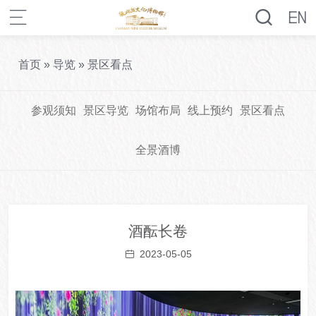
首页
»
导览
»
景区看点
参观须知
景区导览
场馆布局
线上预约
景区看点
全景酒博
酒酝长卷
2023-05-05